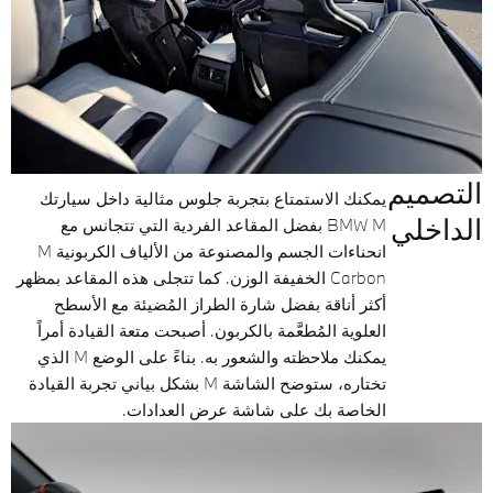
التصميم
يمكنك الاستمتاع بتجربة جلوس مثالية داخل سيارتك
الداخلي
BMW M بفضل المقاعد الفردية التي تتجانس مع
انحناءات الجسم والمصنوعة من الألياف الكربونية M
Carbon الخفيفة الوزن. كما تتجلى هذه المقاعد بمظهر
أكثر أناقة بفضل شارة الطراز المُضيئة مع الأسطح
العلوية المُطعَّمة بالكربون. أصبحت متعة القيادة أمراً
يمكنك ملاحظته والشعور به. بناءً على الوضع M الذي
تختاره، ستوضح الشاشة M بشكل بياني تجربة القيادة
الخاصة بك على شاشة عرض العدادات.