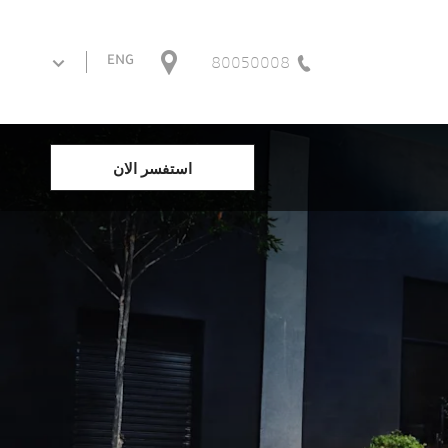
80050008
ENG
استفسر الان