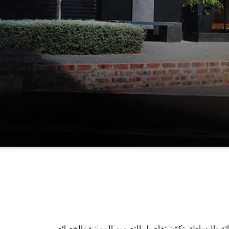
الداخلي بالحداثة والبساطة. تكوّن تفاصيل التصميم المميزة والخصائص