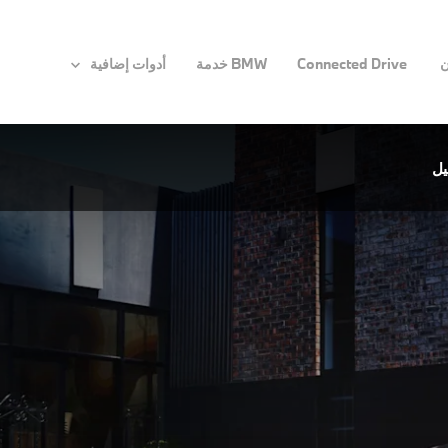
ن
Connected Drive
BMW خدمة
أدوات إضافية
يل