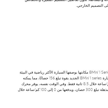
لى التصميم الخارجي.
عززت السيارة الجديدة BMW 1 Series مكانتها بوصفها السيارة الأكثر رياضية في البيئة
التنافسية. يتميز محرك سيارة BMW 1 series الجديد بقوة تبلغ 156 حصانًا، مما يمكنه
التسارع من 0 إلى 100 كم/ساعة خلال 8.5 ثانية فقط. وفي الوقت نفسه، يوفر محرك
سيارة M135 xDrive قوة مذهلة تبلغ 300 حصان، ويدفعها من 0 إلى 100 كم/ساعة خلال