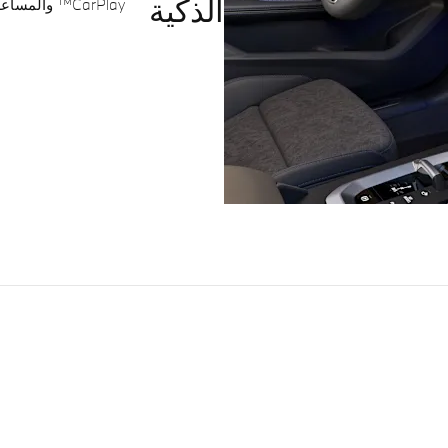
الذكية
CarPlay™ والمساعد الشخصي الذكي من BMW بكل يسر وأمان.