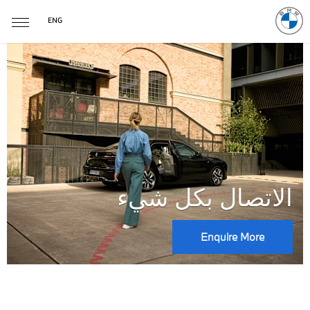
ENG
تعزيز رحلتك
Enquire More