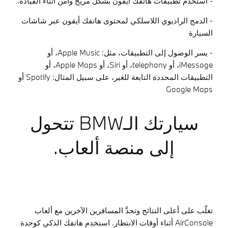
- استخدم تطبيقات هاتفك أيفون بشكل مريح وآمن أثناء القيادة.
- الدمج الراديوي اللاسلكي لمحتوى هاتفك أيفون عبر شاشات
السيارة
- يسر الوصول إلى التطبيقات، مثل:
Apple Music
، أو
iMessage
، أو
telephony
، أو
Siri
، أو
Apple Maps
، أو
التطبيقات المحددة التابعة للغير، على سبيل المثال:
Spotify
أو
Google Maps
سيارتك الـBMW تتحول
إلى منصة ألعاب.
تغلّب على أعلى النتائج وتحدَّ المسافرين الآخرين مع ألعاب
AirConsole أثناء أوقات الانتظار. استخدم هاتفك الذكي كوحدة