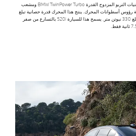
بتجهيزات تتضمن أحدث تقنيات التربو المزدوج القدرة BMW TwinPower Turbo ومشعب
 رؤوس أسطوانات المحرك. ينتج هذا المحرك قدرة حصانية تبلغ
208 حصاناً وعزم دوران يبلغ 330 نيوتن متر. يسمح هذا للسيارة 520i بالتسارع من صفر