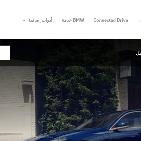
ن
Connected Drive
BMW خدمة
أدوات إضافية
يل