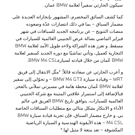
سيكون الحارثي سفيراً لعلامة BMW عمان.
كما كشف السائق المخضرم، المشهور بإنجازاته العديدة على
مضمار السباق – بما في ذلك انتصارات عدّة وصعوده
منصات التتويج – عن برنامجه الجديد للسباقات في شهر
فبراير الماضي بصالة عرض الجنيبي العالمية للسيارات في
مسقط. و تعزز هذه الشراكة ولاءه طويل الأمد لعلامة BMW
التجارية كعميل، وتأتي تماشيًا مع دوره الجديد كسفير لعلامة
BMW عُمان من خلال قيادته لسيارةBMW M4 CSL.
و أعرب الحارثي عن سعادته قائلاً: "مثّل الانتقال إلى فريق
WRT – وقيادة سيارة BMW M4 GT3 – و تحوّلي إلى سفير
لعلامة BMW عُمان محطة هامة في مسيرتي تملأني بالفخر.
فبالإضافة إلى استمرار علاقتي المتينة مع شركة الجنيبي
العالمية للسيارات، يتوافق تاريخ BMW العريق في عالم
الأداء و الابتكار بشكل مثالي مع متطلبات السباقات الخاصة
بي. و خارج مضمار السباق، فإن تجربة قيادة سيارة BMW
M4 CSL – هذه الأيقونة الهندسية و السيارة الرياضية
المكشوفة – تعد متعة لا مثيل لها."