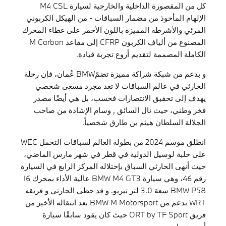
كل من المقصورة الداخلية والخارجية لسيارة M4 CSL
الإلهام المأخوذ من مضمار السباقات - من الهيكل الكربوني
المرئي والأشرطة المميزة باللون الأحمر على غطاء المحرك
المصنوع من ألياف الكربون CFRP إلى مقاعد M Carbon
الكاملة المصممة لتقديم أروع تجربة قيادة.
و بدعم من شبكة شراكة مميزة تضمّ
BMW عُمان، فإن رحلة
الحارثي في عالم السباقات لا تعد مجرد مسعى شخصي
يهدف إلى تحقيق الانتصارات فحسب، بل هي أيضًا مصدر
فخر وطني، حيث نال السائق , وسام الإشادة من صاحب
الجلالة السلطان هيثم بن طارق شخصياً.
انطلق موسم 2024 من بطولة العالم لسباقات التحمل WEC
على حلبة لوسيل الدولية في قطر في شهر مارس الماضي،
حيث أنهى الحارثي السباق بإحتلاله المركز الرابع في السيارة
رقم 46، وهي سيارة BMW M4 GT3 عالية الأداء بمحرك I6
BMW P58 سعة 3.0 لتر تيربو. و قد حظي الحارثي و فريقه
WRT بدعم من BMW M Motorsport بعد انتقاله الأخير من
فريق ORT by TF Sport حيث كان يقود سابقًا سيارة