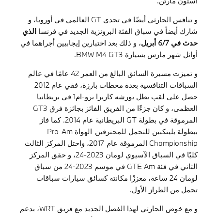
أستون مارتن.
و تنافس الحارثي أيضًا في تحدي GT العالمي في أوروبا، و
شارك أيضاً في سباق الفئة البرونزية الجديد في فرنسا
الذي
حدث في 6/7 أبريل
، و ذلك بعد اختبارين إيجابيين أجراهما في
أوائل شهر مارس بسيارة BMW M4 GT3.
و تميزت مسيرة السائق البالغ من العمر 42 عامًا في عالم
السباقات التنافسية بعدة محطات بارزة، ففي عام 2012
حصل على لقب بطل بورشه كاريرا برو-ام1 في بريطانيا
العظمى، و كان جزءًا من الفريق الفائز بجائزة فرق GT3
المرموقة في بطولة GT البريطانية عام 2014. كما فاز
ببطولة بلينكبين للتحمل للمحترفين-الهواة Pro-Am
Championship المرموقة عام 2017، واحتل المركز الثالث
كليًا في السباق الآسيوي لومان 2023-24، و حقق المركز
الثاني في فئة GTE Am في موسم 2023-24 من سباق
لومان 24 ساعة، معززًا مكانته كسائق سيارات سباقات
تحمل من الطراز الأول.
و مع خوض الحارثي لهذا الفصل الجديد مع فريق WRT، بدعم