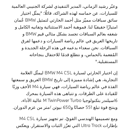
وعبّر رشيد الزماني، المدير التنفيذي لشركة الجنيبي العالمية
للسيارات، عن حماسه لهذه الشراكة، قائلًا: "يمثّل اختيار
سائق سباقات مميّز مثل أحمد الحارثي لتمثيل BMW عُمان
امتيازًا حقيقيًا لنا. فموهبة أحمد الاستثنائية وتفانيه الكامل و
شغفه بعالم السباقات تجسد بشكل مثالي قيم BMW و
تاريخها العريق في عالم رياضة السيارات و دعمها لفرق
السباقات. نحن سعداء بدعمه في هذه الرحلة الجديدة و
المُفعمة بالحماس، و نتطلع قدمًا للاحتفال بنجاحاته
المستقبلية."
إن اختيار الحارثي لسيارة BMW M4 CSL ليمثّل العلامة
التجارية، هي إشادة مميزة إلى تاريخ BMW العريق و سمعتها
الفذة في عالم رياضة السيارات، فهي سيارة M4 الأخف وزنًا
للقيادة على الطرقات. و تتباهى هذه السيارة بمحرك
l6سيلندر بتكنولوجيا M TwinPower Turbo عالية الأداء،
وينتج قوة تبلغ 551 حصانًا و650 نيوتن /متر من عزم الدوران.
ومع تصميمها الهندسي القويّ، تم تجهيز سيارة M4 CSL
بإطارات Ultra Track التي تعزّز الثبات والاستقرار. ويعكس