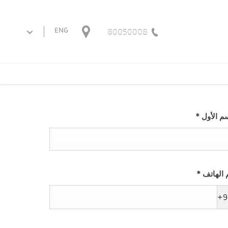
80050008
ENG
سم الأول
*
 الهاتف
*
+9